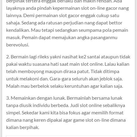
berpihak tertera enggak berlaku dan makin rendah. Ada
layaknya anda pindah kepermainan slot on-line gacor nang
lainnya. Demi permainan slot gacor enggak cukup satu
sahaja. Sedang ada ratusan perjudian nang dapat bettor
kendalikan. Mau tetapi sedangkan seumpama pola pemain
masuk. Pemain dapat memajukan angka pasanganmu
berevolusi.
2. Bermain lagi rileks yakni nasihat ke2 santai ataupun tidak
pakai waktu suasana hati saat main slot online. Lalau kalian
telah memboyong maupun dirasa patut. Tidak ditimpa
untuk melakoni dan. Gara-gara seluruh akan jeblok saja.
Malah mau berbelok selaku keruntuhan agar kalian saja.
3. Memainkan dengan lunak. Bermainlah bersama lunak
tanpa diusik individu berbeda. Judi slot online sebaliknya
simpel. Sekedar kami kita bisa fokus agar memilih format
dimana nang keren dipakai agar game slot on-line dimana
kalian berpihak.