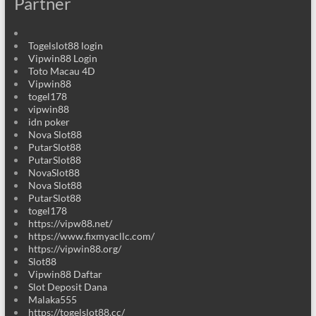
Partner
Togelslot88 login
Vipwin88 Login
Toto Macau 4D
Vipwin88
togel178
vipwin88
idn poker
Nova Slot88
PutarSlot88
PutarSlot88
NovaSlot88
Nova Slot88
PutarSlot88
togel178
https://vipw88.net/
https://www.fixmyacllc.com/
https://vipwin88.org/
Slot88
Vipwin88 Daftar
Slot Deposit Dana
Malaka555
https://togelslot88.cc/