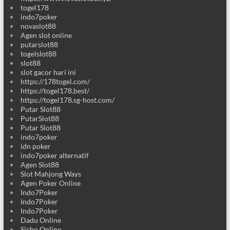
togel178
indo7poker
novaslot88
Agen slot online
putarslot88
togelslot88
slot88
slot gacor hari ini
https://178togel.com/
https://togel178.best/
https://togel178.sg-host.com/
Putar Slot88
PutarSlot88
Putar Slot88
indo7poker
idn poker
indo7poker alternatif
Agen Slot88
Slot Mahjong Ways
Agen Poker Online
Indo7Poker
Indo7Poker
Indo7Poker
Dadu Online
Sicbo Online