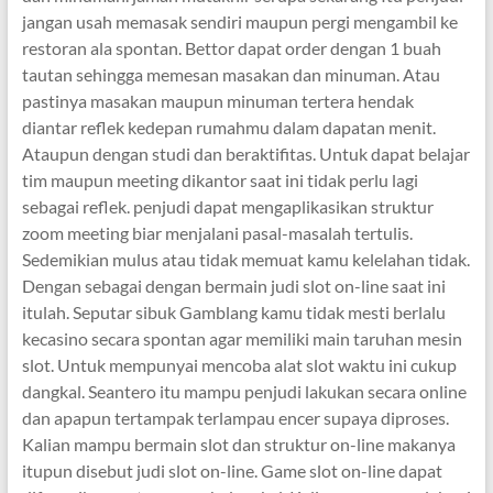
jangan usah memasak sendiri maupun pergi mengambil ke
restoran ala spontan. Bettor dapat order dengan 1 buah
tautan sehingga memesan masakan dan minuman. Atau
pastinya masakan maupun minuman tertera hendak
diantar reflek kedepan rumahmu dalam dapatan menit.
Ataupun dengan studi dan beraktifitas. Untuk dapat belajar
tim maupun meeting dikantor saat ini tidak perlu lagi
sebagai reflek. penjudi dapat mengaplikasikan struktur
zoom meeting biar menjalani pasal-masalah tertulis.
Sedemikian mulus atau tidak memuat kamu kelelahan tidak.
Dengan sebagai dengan bermain judi slot on-line saat ini
itulah. Seputar sibuk Gamblang kamu tidak mesti berlalu
kecasino secara spontan agar memiliki main taruhan mesin
slot. Untuk mempunyai mencoba alat slot waktu ini cukup
dangkal. Seantero itu mampu penjudi lakukan secara online
dan apapun tertampak terlampau encer supaya diproses.
Kalian mampu bermain slot dan struktur on-line makanya
itupun disebut judi slot on-line. Game slot on-line dapat