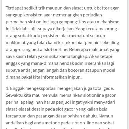
Terdapat sedikit trik maupun dan siasat untuk bettor agar
sanggup konsisten agar memenangkan perjudian
permainan slot online juga gampang. tips atau mekanisme
ini tidaklah sulit supaya dikerjakan. Yang terutama orang-
orang sobat kudu persisten biar mematuhi seluruh
maklumat yang telah kami kirimkan biar pemain sekeliling
orang-orang bettor slot on-line. Beberapa maklumat yang
saya kasih telah yakin suka kamu tangkap. Akan tetapi
enggak yang mana-dimana hendak admin serahkan lagi
supaya anda jangan lengah dan bocoran ataupun model
dimana bakal kita informasikan inipun.
1. Enggak mengekspoitasi mengerjakan juga total gede.
Sewaktu kita mau memulai memainkan slot online gacor
perihal apalagi nan harus penjudi ingat yakni menyadari
siasat-siasat desain pada slot gacor yang kalian bela
tercantum dan pasangan dasar bahkan dahulu. Namun
andaikan bagi anda metode pada slot on-line nan sobat