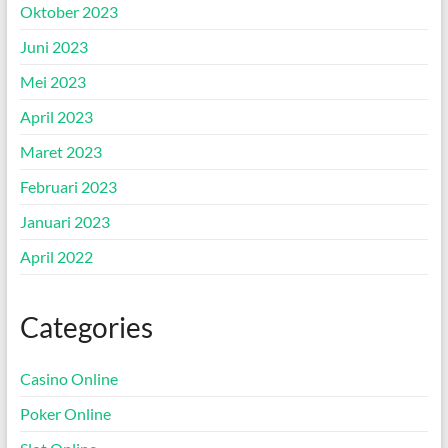
Oktober 2023
Juni 2023
Mei 2023
April 2023
Maret 2023
Februari 2023
Januari 2023
April 2022
Categories
Casino Online
Poker Online