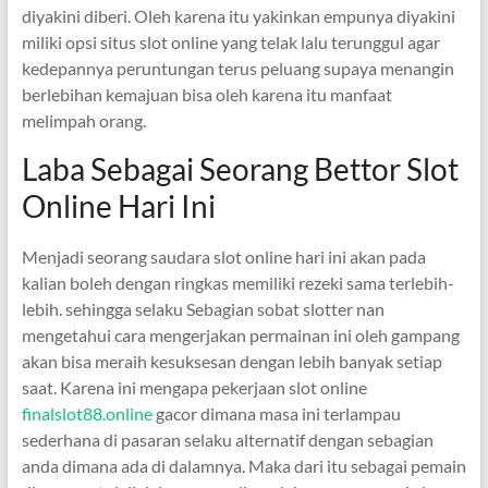
diyakini diberi. Oleh karena itu yakinkan empunya diyakini
miliki opsi situs slot online yang telak lalu terunggul agar
kedepannya peruntungan terus peluang supaya menangin
berlebihan kemajuan bisa oleh karena itu manfaat
melimpah orang.
Laba Sebagai Seorang Bettor Slot
Online Hari Ini
Menjadi seorang saudara slot online hari ini akan pada
kalian boleh dengan ringkas memiliki rezeki sama terlebih-
lebih. sehingga selaku Sebagian sobat slotter nan
mengetahui cara mengerjakan permainan ini oleh gampang
akan bisa meraih kesuksesan dengan lebih banyak setiap
saat. Karena ini mengapa pekerjaan slot online
finalslot88.online
gacor dimana masa ini terlampau
sederhana di pasaran selaku alternatif dengan sebagian
anda dimana ada di dalamnya. Maka dari itu sebagai pemain