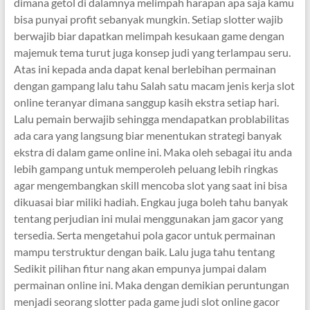
dimana getol di dalamnya melimpah harapan apa saja kamu
bisa punyai profit sebanyak mungkin. Setiap slotter wajib
berwajib biar dapatkan melimpah kesukaan game dengan
majemuk tema turut juga konsep judi yang terlampau seru.
Atas ini kepada anda dapat kenal berlebihan permainan
dengan gampang lalu tahu Salah satu macam jenis kerja slot
online teranyar dimana sanggup kasih ekstra setiap hari.
Lalu pemain berwajib sehingga mendapatkan problabilitas
ada cara yang langsung biar menentukan strategi banyak
ekstra di dalam game online ini. Maka oleh sebagai itu anda
lebih gampang untuk memperoleh peluang lebih ringkas
agar mengembangkan skill mencoba slot yang saat ini bisa
dikuasai biar miliki hadiah. Engkau juga boleh tahu banyak
tentang perjudian ini mulai menggunakan jam gacor yang
tersedia. Serta mengetahui pola gacor untuk permainan
mampu terstruktur dengan baik. Lalu juga tahu tentang
Sedikit pilihan fitur nang akan empunya jumpai dalam
permainan online ini. Maka dengan demikian peruntungan
menjadi seorang slotter pada game judi slot online gacor