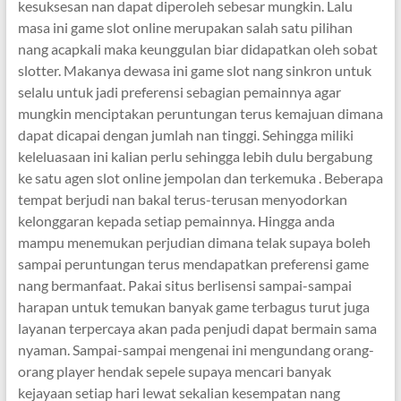
kesuksesan nan dapat diperoleh sebesar mungkin. Lalu
masa ini game slot online merupakan salah satu pilihan
nang acapkali maka keunggulan biar didapatkan oleh sobat
slotter. Makanya dewasa ini game slot nang sinkron untuk
selalu untuk jadi preferensi sebagian pemainnya agar
mungkin menciptakan peruntungan terus kemajuan dimana
dapat dicapai dengan jumlah nan tinggi. Sehingga miliki
keleluasaan ini kalian perlu sehingga lebih dulu bergabung
ke satu agen slot online jempolan dan terkemuka . Beberapa
tempat berjudi nan bakal terus-terusan menyodorkan
kelonggaran kepada setiap pemainnya. Hingga anda
mampu menemukan perjudian dimana telak supaya boleh
sampai peruntungan terus mendapatkan preferensi game
nang bermanfaat. Pakai situs berlisensi sampai-sampai
harapan untuk temukan banyak game terbagus turut juga
layanan terpercaya akan pada penjudi dapat bermain sama
nyaman. Sampai-sampai mengenai ini mengundang orang-
orang player hendak sepele supaya mencari banyak
kejayaan setiap hari lewat sekalian kesempatan nang