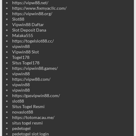
https://vipw88.net/
https://www.fixmyacllc.com/
https://vipwin88.org/
Slot88
Vipwin88 Daftar
Slot Deposit Dana
Malaka555
https://togelslot88.cc/
vipwin88
Vipwin88 Slot
Togel178
Situs Togel178
https://vipwin88.games/
vipwin88
https://vipw88.com/
vipwin88
vipwin88
https://gasvipwin88.com/
slot88
Situs Togel Resmi
novaslot88
https://totomacau.me/
situs togel resmi
pedetogel
pedetogel slot login